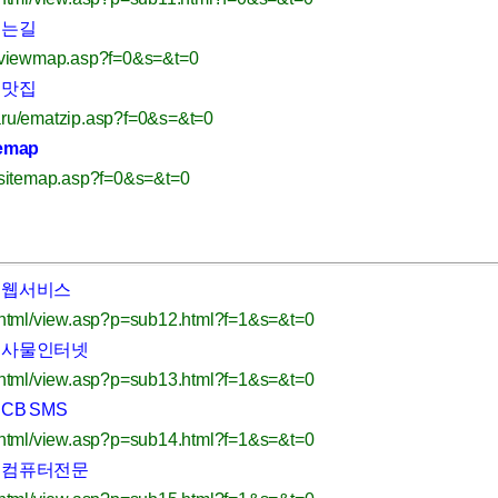
시는길
/viewmap.asp?f=0&s=&t=0
변맛집
ru/ematzip.asp?f=0&s=&t=0
temap
/sitemap.asp?f=0&s=&t=0
> 웹서비스
html/view.asp?p=sub12.html?f=1&s=&t=0
> 사물인터넷
html/view.asp?p=sub13.html?f=1&s=&t=0
CB SMS
html/view.asp?p=sub14.html?f=1&s=&t=0
> 컴퓨터전문