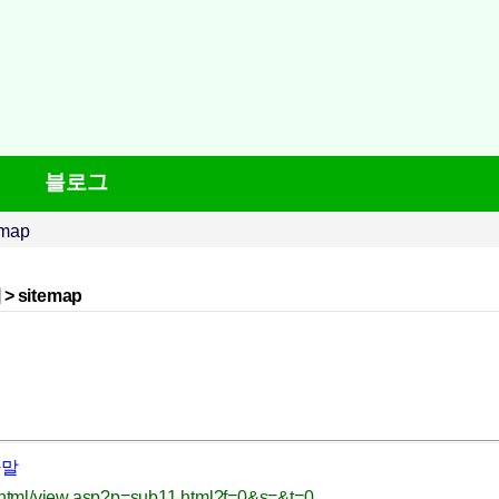
블로그
emap
> sitemap
사말
html/view.asp?p=sub11.html?f=0&s=&t=0