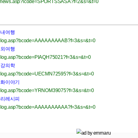
/news.asp?lcode=SPORTSSASA?f=2&s=&t=0
국내여행
/blog.asp?bcode=AAAAAAAAAB?f=3&s=&t=0
해외여행
/blog.asp?bcode=PIAQH75021?f=3&s=&t=0
건강의학
/blog.asp?bcode=UECMN72595?f=3&s=&t=0
 영화이야기
/blog.asp?bcode=YRNOM39075?f=3&s=&t=0
 요리레시피
/blog.asp?bcode=AAAAAAAAAA?f=3&s=&t=0