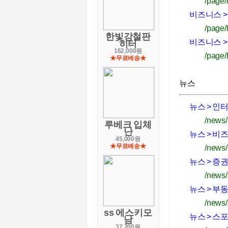
/page/
비즈니스 
/page/
한빛강철판
비즈니스 
히터
162,000원
/page/
★무료배송★
뉴스
뉴스 > 인터
/news
루베크 입체
난
뉴스 > 비
45,000원
★무료배송★
/news
뉴스 > 증
/news
뉴스 > 부
/news
ss 에스키모
뉴스 > 스
남
37,200원