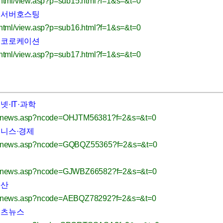
html/view.asp?p=sub15.html?f=1&s=&t=0
> 서버호스팅
html/view.asp?p=sub16.html?f=1&s=&t=0
> 코로케이션
html/view.asp?p=sub17.html?f=1&s=&t=0
넷·IT·과학
/news.asp?ncode=OHJTM56381?f=2&s=&t=0
즈니스·경제
/news.asp?ncode=GQBQZ55365?f=2&s=&t=0
권
/news.asp?ncode=GJWBZ66582?f=2&s=&t=0
동산
/news.asp?ncode=AEBQZ78292?f=2&s=&t=0
포츠뉴스